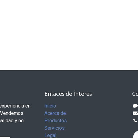
Enlaces de Ínteres
Co
experiencia en
Inicio
. Vendemos
Acerca de
alidad y no
Productos
Servicios
Legal