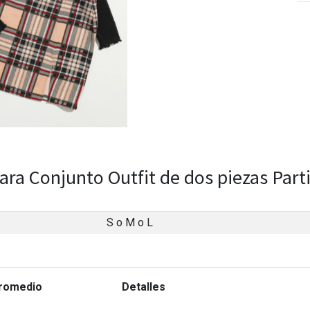
ara Conjunto Outfit de dos piezas Part
S
o
M
o
L
romedio
Detalles