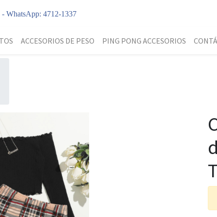
y - WhatsApp: 4712-1337
TOS
ACCESORIOS DE PESO
PING PONG ACCESORIOS
CONT
C
d
T