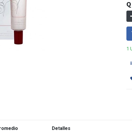
1 
romedio
Detalles