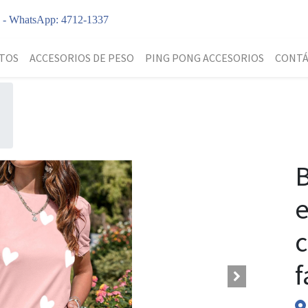
y - WhatsApp: 4712-1337
TOS
ACCESORIOS DE PESO
PING PONG ACCESORIOS
CONT
B
f