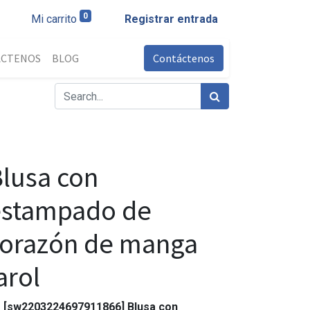
0
Mi carrito
Registrar entrada
ÁCTENOS
BLOG
Contáctenos
lusa con
estampado de
corazón de manga
arol
[sw2203224697911866] Blusa con