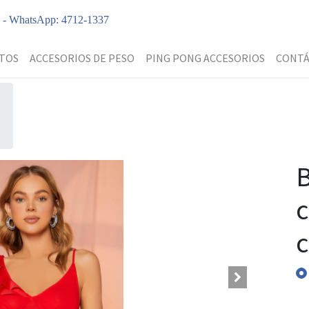
y - WhatsApp: 4712-1337
TOS
ACCESORIOS DE PESO
PING PONG ACCESORIOS
CONT
B
c
c