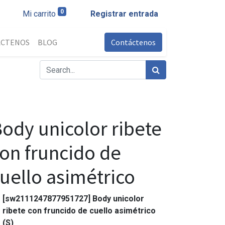
0
Mi carrito
Registrar entrada
ÁCTENOS
BLOG
Contáctenos
ody unicolor ribete
on fruncido de
uello asimétrico
[sw2111247877951727] Body unicolor
ribete con fruncido de cuello asimétrico
(S)