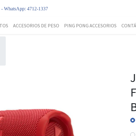
y - WhatsApp: 4712-1337
TOS
ACCESORIOS DE PESO
PING PONG ACCESORIOS
CONT
J
F
B